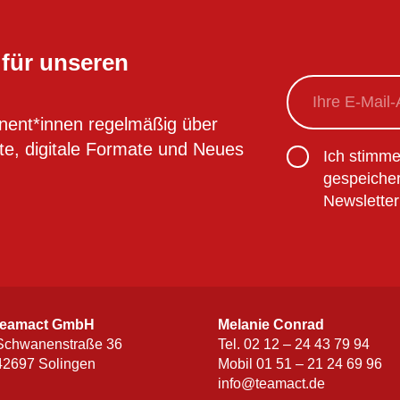
 für unseren
„
E-
*
“
zeigt
Mail
*
nent*innen regelmäßig über
erforderliche
lte, digitale Formate und Neues
Felder
Einwilligung
*
Ich stimm
an
gespeicher
Newsletter
teamact GmbH
Melanie Conrad
Schwanenstraße 36
Tel. 02 12 – 24 43 79 94
42697 Solingen
Mobil 01 51 – 21 24 69 96
info@teamact.de