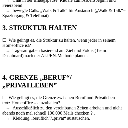
→ Chat in der Mittagspause, Rituale zum Arbeitsbeginn und
Feierabend
→ bewegte Calls: „Walk & Talk“ für Austausch („Walk & Talk“=
Spaziergang & Telefonat)
3. STRUKTUR HALTEN
☐ Wie gelingt es, die Struktur zu halten, wenn jeder in seinem
Homeoffice ist?
→ Tagesaufgaben basierend auf Ziel und Fokus (Team-
Dashboard) nach der ALPEN-Methode planen.
4. GRENZE „BERUF“/
„PRIVATLEBEN”
☐ Wie gelingt es, die Grenze zwischen Beruf und Privatleben –
trotz Homeoffice – einzuhalten?
→ Ausschließlich zu den vereinbarten Zeiten arbeiten und nicht
abends noch mal schnell 100.000 Mails checken ? .
→ Kleidung „beruflich“/„privat“ austauschen.