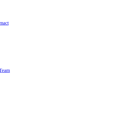
mact
-Team